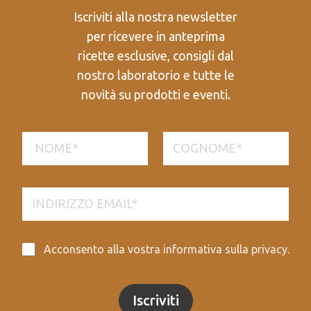
Iscriviti alla nostra newsletter
per ricevere in anteprima
ricette esclusive, consigli dal
nostro laboratorio e tutte le
novità su prodotti e eventi.
N
o
m
Nome
Cognome
e
*
E
m
a
i
E
l
P
Acconsento alla vostra informativa sulla privacy.
m
*
r
a
i
i
v
l
Iscriviti
a
N