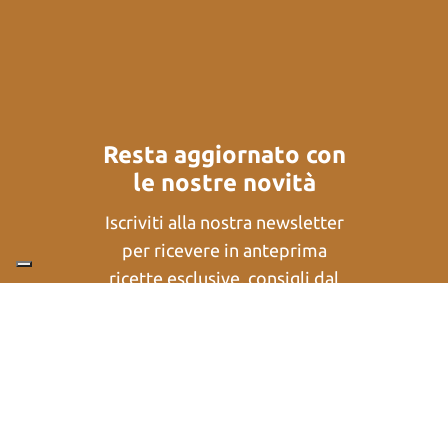
Resta aggiornato con
le nostre novità
Iscriviti alla nostra newsletter
per ricevere in anteprima
ricette esclusive, consigli dal
nostro laboratorio e tutte le
novità su prodotti e eventi.
E
N
m
o
a
m
i
Nome
Cognome