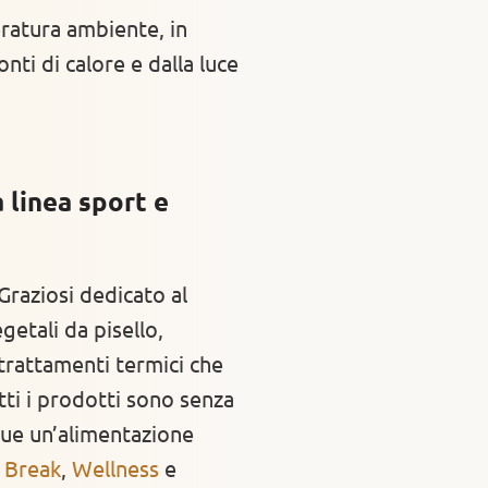
ratura ambiente, in
nti di calore e dalla luce
 linea sport e
Graziosi dedicato al
etali da pisello,
 trattamenti termici che
ti i prodotti sono senza
egue un’alimentazione
,
Break
,
Wellness
e