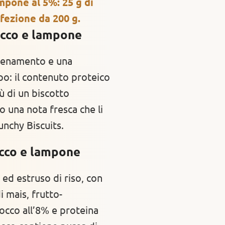
ampone al 5%: 25 g di
nfezione da 200 g.
occo e lampone
llenamento e una
o: il contenuto proteico
iù di un biscotto
o una nota fresca che li
unchy Biscuits.
cco e lampone
 ed estruso di riso, con
i mais, frutto-
 cocco all’8% e proteina