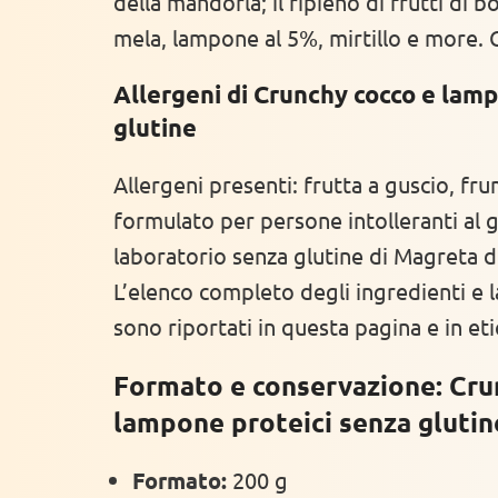
della mandorla; il ripieno di frutti di 
mela, lampone al 5%, mirtillo e more. 
Allergeni di Crunchy cocco e lam
glutine
Allergeni presenti: frutta a guscio, fr
formulato per persone intolleranti al g
laboratorio senza glutine di Magreta 
L’elenco completo degli ingredienti e l
sono riportati in questa pagina e in eti
Formato e conservazione: Cru
lampone proteici senza glutin
Formato:
200 g