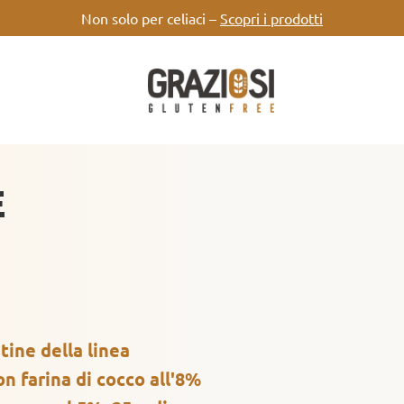
Non solo per celiaci –
Scopri i prodotti
E
ine della linea
n farina di cocco all'8%