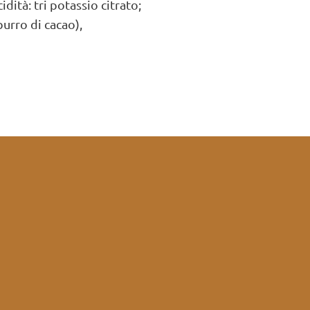
idità: tri potassio citrato;
burro di cacao),