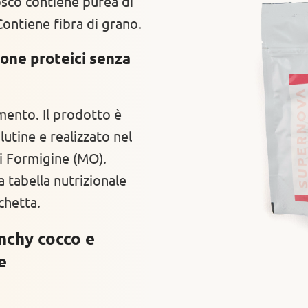
bosco contiene purea di
Contiene fibra di grano.
pone proteici senza
umento. Il prodotto è
lutine e realizzato nel
di Formigine (MO).
a tabella nutrizionale
chetta.
nchy cocco e
e