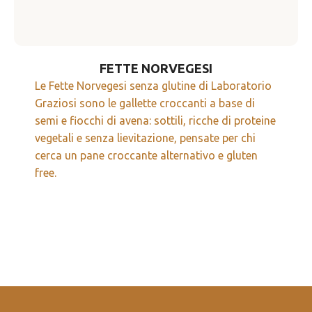
FETTE NORVEGESI
Le Fette Norvegesi senza glutine di Laboratorio
Graziosi sono le gallette croccanti a base di
semi e fiocchi di avena: sottili, ricche di proteine
vegetali e senza lievitazione, pensate per chi
cerca un pane croccante alternativo e gluten
free.