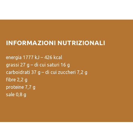
INFORMAZIONI NUTRIZIONALI
energia 1777 kJ – 426 kcal
grassi 27 g – di cui saturi 16 g
carboidrati 37 g – di cui zuccheri 7,2 g
fibre 2,2 g
proteine 7,7 g
sale 0,8 g