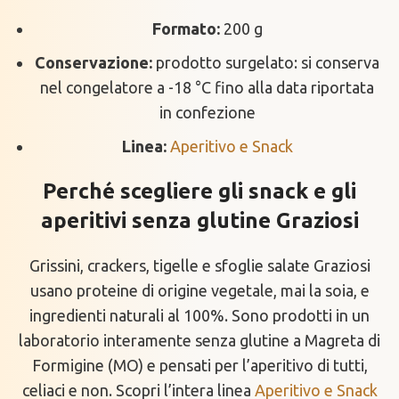
Formato:
200 g
Conservazione:
prodotto surgelato: si conserva
nel congelatore a -18 °C fino alla data riportata
in confezione
Linea:
Aperitivo e Snack
Perché scegliere gli snack e gli
aperitivi senza glutine Graziosi
Grissini, crackers, tigelle e sfoglie salate Graziosi
usano proteine di origine vegetale, mai la soia, e
ingredienti naturali al 100%. Sono prodotti in un
laboratorio interamente senza glutine a Magreta di
Formigine (MO) e pensati per l’aperitivo di tutti,
celiaci e non. Scopri l’intera linea
Aperitivo e Snack