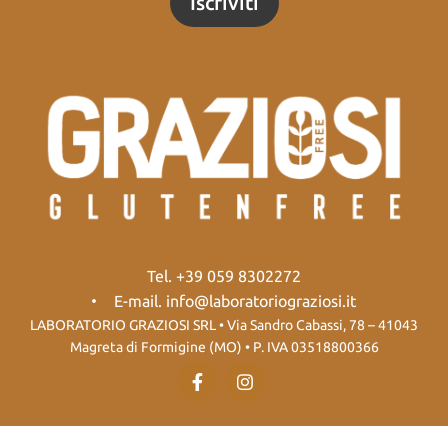
Iscriviti
a
a
c
c
y
y
*
Tel. +39 059 8302272
E-mail. info@laboratoriograziosi.it
LABORATORIO GRAZIOSI SRL • Via Sandro Cabassi, 78 – 41043
Magreta di Formigine (MO) • P. IVA 03518800366