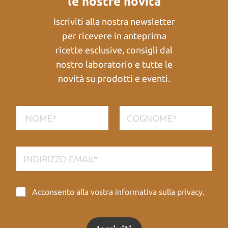
le nostre novità
Iscriviti alla nostra newsletter
per ricevere in anteprima
ricette esclusive, consigli dal
nostro laboratorio e tutte le
novità su prodotti e eventi.
E
N
m
o
a
m
i
Nome
Cognome
e
l
*
E
N
m
o
a
m
i
e
l
P
P
Acconsento alla vostra informativa sulla privacy.
*
r
r
i
i
v
v