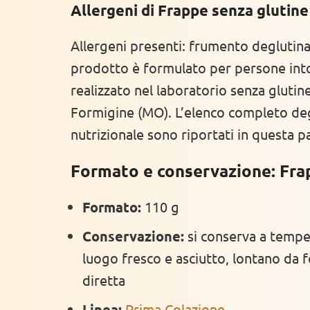
Allergeni di Frappe senza glutine
Allergeni presenti: frumento deglutinato
prodotto è formulato per persone intol
realizzato nel laboratorio senza glutin
Formigine (MO). L’elenco completo degl
nutrizionale sono riportati in questa pa
Formato e conservazione: Fra
Formato:
110 g
Conservazione:
si conserva a tempe
luogo fresco e asciutto, lontano da fo
diretta
Linea:
Prima Colazione