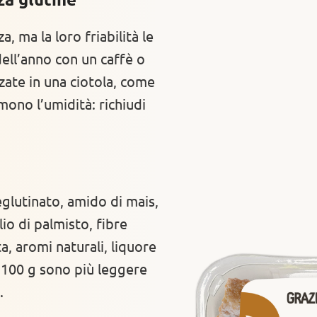
, ma la loro friabilità le
ell’anno con un caffè o
zzate in una ciotola, come
emono l’umidità: richiudi
glutinato, amido di mais,
io di palmisto, fibre
ta, aromi naturali, liquore
r 100 g sono più leggere
.