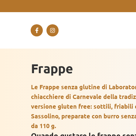
Frappe
Le Frappe senza glutine di Laborator
chiacchiere di Carnevale della tradi
versione gluten free: sottili, friabil
Sassolino, preparate con burro senz
da 110 g.
Quando gustare le frappe sen