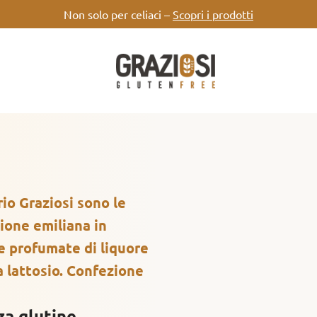
Non solo per celiaci –
Scopri i prodotti
io Graziosi sono le
zione emiliana in
i e profumate di liquore
a lattosio. Confezione
za glutine